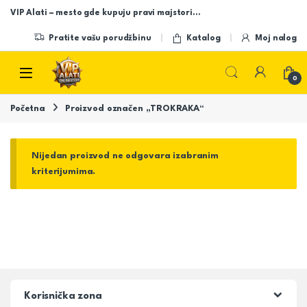
Skip to navigation
Skip to content
VIP Alati – mesto gde kupuju pravi majstori…
Pratite vašu porudžbinu
Katalog
Moj nalog
Open
0
Početna
Proizvod označen „TROKRAKA“
Nijedan proizvod ne odgovara izabranim
kriterijumima.
Korisnička zona