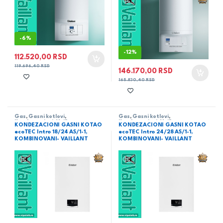
-
6%
-
12%
112.520,00
RSD
119.696,40
RSD
146.170,00
RSD
165.830,40
RSD
Gas
,
Gasni kotlovi
,
Gas
,
Gasni kotlovi
,
Kondenzacioni
,
Vaillant
Kondenzacioni
,
Vaillant
KONDEZACIONI GASNI KOTAO
KONDEZACIONI GASNI KOTAO
ecoTEC Intro 18/24 AS/1-1,
ecoTEC Intro 24/28 AS/1-1,
KOMBINOVANI- VAILLANT
KOMBINOVANI- VAILLANT