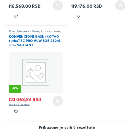
116.568,00
RSD
119.176,00
RSD
Gas
,
Gasni kotlovi
,
Konvencioni
,
Vaillant
KONVENCIONI GASNI KOTAO
turboTEC PRO VUW SOE 282/5-
3 H – VAILLANT
-
5%
123.068,84
RSD
129.546,15
RSD
Prikazano je svih 5 rezultata