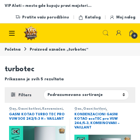
Skip to navigation
Skip to content
VIP Alati – mesto gde kupuju pravi majstori…
Pratite vašu porudžbinu
Katalog
Moj nalog
Open
0
Početna
Proizvod označen „turbotec“
turbotec
Prikazano je svih 5 rezultata
Filters
Gas
,
Gasni kotlovi
,
Konvencioni
,
Gas
,
Gasni kotlovi
,
Vaillant
Kondenzacioni
,
Vaillant
GASNI KOTAO TURBO TEC PRO
KONDENZACIONI GASNI
VUW SOE 242/5-3 H – VAILLANT
KOTAO ecoTEC pro VUW
246/5-3, KOMBINOVANI –
VAILLANT